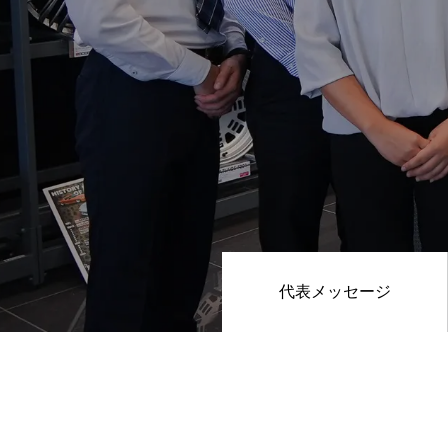
WORKS
KYOHOの仕事
社員インタビ
ENVIRONMENT
代表メッセージ
数字で見るKYOHO
福利厚生